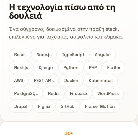
Η τεχνολογία πίσω από τη
δουλειά
Ένα σύγχρονο, δοκιμασμένο στην πράξη stack,
επιλεγμένο για ταχύτητα, ασφάλεια και κλίμακα.
React
Node.js
TypeScript
Angular
Next.js
Django
Python
PHP
Flutter
AWS
REST APIs
Docker
Kubernetes
PostgreSQL
Redis
Firebase
WordPress
Drupal
Figma
GitHub
Framer Motion
30+