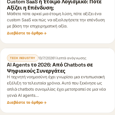
Custom SaaS ή Έτοιμο Λογισμικό: Πότε
Αξίζει η Επένδυση;
Μάθετε πότε αρκεί μια έτοιμη λύση, πότε αξίζει ένα
custom SaaS και πώς να αξιολογήσετε την επένδυση
με βάση την επιχειρηματική αξία.
Διαβάστε το άρθρο
13/7/2026
1 λεπτά ανάγνωσης
TECH INDUSTRY
AI Agents το 2026: Από Chatbots σε
Ψηφιακούς Συνεργάτες
Η τεχνητή νοημοσύνη έχει γνωρίσει μια εντυπωσιακή
εξέλιξη τα τελευταία χρόνια. Αυτό που ξεκίνησε ως
απλά chatbots συνομιλίας έχει μετατραπεί σε μια νέα
γενιά AI agents…
Διαβάστε το άρθρο