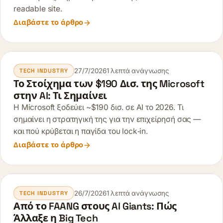
readable site.
Διαβάστε το άρθρο
27/7/2026
1 λεπτά ανάγνωσης
TECH INDUSTRY
Το Στοίχημα των $190 Δισ. της Microsoft
στην AI: Τι Σημαίνει
Η Microsoft ξοδεύει ~$190 δισ. σε AI το 2026. Τι
σημαίνει η στρατηγική της για την επιχείρησή σας —
και πού κρύβεται η παγίδα του lock‑in.
Διαβάστε το άρθρο
26/7/2026
1 λεπτά ανάγνωσης
TECH INDUSTRY
Από το FAANG στους AI Giants: Πώς
Άλλαξε η Big Tech