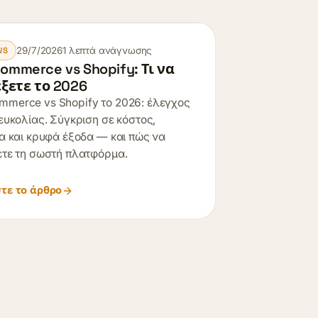
29/7/2026
1 λεπτά ανάγνωσης
WS
mmerce vs Shopify: Τι να
ξετε το 2026
merce vs Shopify το 2026: έλεγχος
ευκολίας. Σύγκριση σε κόστος,
ία και κρυφά έξοδα — και πώς να
ετε τη σωστή πλατφόρμα.
τε το άρθρο