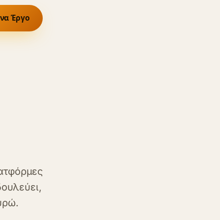
ένα Έργο
λατφόρμες
δουλεύει,
υρώ.