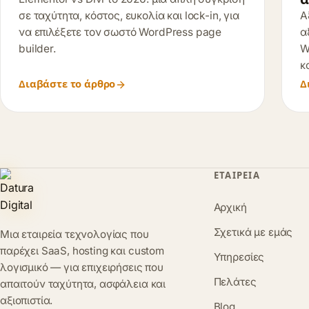
σε ταχύτητα, κόστος, ευκολία και lock-in, για
Α
να επιλέξετε τον σωστό WordPress page
α
builder.
W
κ
Διαβάστε το άρθρο
Δ
ΕΤΑΙΡΕΊΑ
Αρχική
Σχετικά με εμάς
Μια εταιρεία τεχνολογίας που
παρέχει SaaS, hosting και custom
Υπηρεσίες
λογισμικό — για επιχειρήσεις που
Πελάτες
απαιτούν ταχύτητα, ασφάλεια και
αξιοπιστία.
Blog