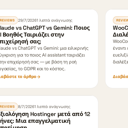
29/7/2026
1 λεπτά ανάγνωσης
REVIEWS
REVIE
laude vs ChatGPT vs Gemini: Ποιος
WooCo
I Βοηθός Ταιριάζει στην
Διαλέ
πιχείρησή σας;
WooCom
laude vs ChatGPT vs Gemini: μια ειλικρινής
έναντι 
ύγκριση για το ποιος AI assistant ταιριάζει
ευελιξ
την επιχείρησή σας — με βάση τη ροή
διαλέξ
ργασίας, το GDPR και το κόστος.
ιαβάστε το άρθρο
Διαβάσ
8/7/2026
1 λεπτά ανάγνωσης
REVIEWS
ξιολόγηση Hostinger μετά από 12
ήνες: Μια επαγγελματική
ποτίμηση