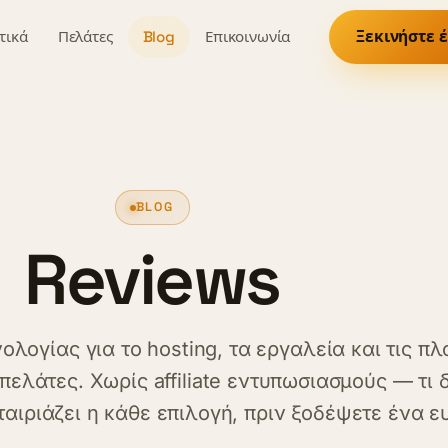
τικά
Πελάτες
Blog
Επικοινωνία
Ξεκινήστε 
BLOG
Reviews
χνολογίας για το hosting, τα εργαλεία και τις π
πελάτες. Χωρίς affiliate εντυπωσιασμούς — τι 
ν ταιριάζει η κάθε επιλογή, πριν ξοδέψετε ένα ε