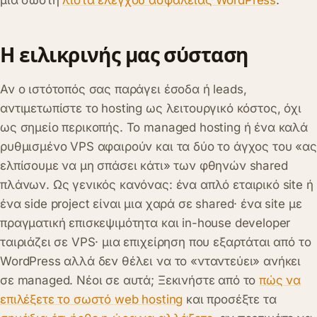
μια σωστή
λίστα ελέγχου ασφάλειας WordPress
.
Η ειλικρινής μας σύσταση
Αν ο ιστότοπός σας παράγει έσοδα ή leads,
αντιμετωπίστε το hosting ως λειτουργικό κόστος, όχι
ως σημείο περικοπής. Το managed hosting ή ένα καλά
ρυθμισμένο VPS αφαιρούν και τα δύο το άγχος του «ας
ελπίσουμε να μη σπάσει κάτι» των φθηνών shared
πλάνων. Ως γενικός κανόνας: ένα απλό εταιρικό site ή
ένα side project είναι μια χαρά σε shared· ένα site με
πραγματική επισκεψιμότητα και in-house developer
ταιριάζει σε VPS· μια επιχείρηση που εξαρτάται από το
WordPress αλλά δεν θέλει να το «νταντεύει» ανήκει
σε managed. Νέοι σε αυτά; Ξεκινήστε από το
πώς να
επιλέξετε το σωστό web hosting
και προσέξτε τα